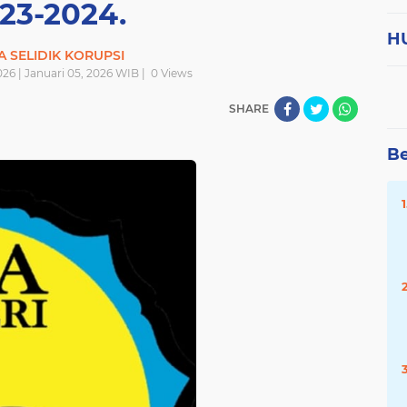
23-2024.
H
A SELIDIK KORUPSI
026 | Januari 05, 2026 WIB |
0
Views
SHARE
Be