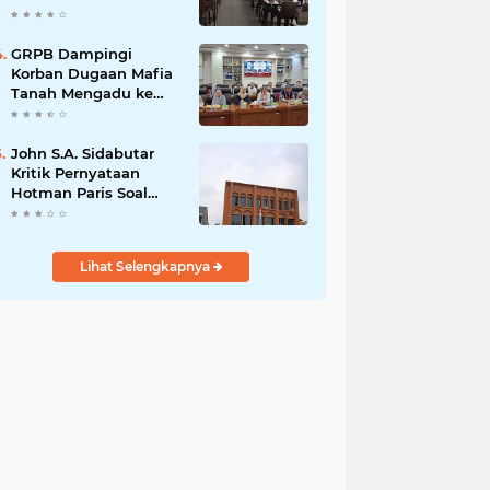
GRPB Dampingi
Korban Dugaan Mafia
Tanah Mengadu ke
DPR RI, Oscar
Pendong: Negara
Harus Hadir, Jangan
John S.A. Sidabutar
Biarkan Rakyat
Kritik Pernyataan
Berjuang Sendiri
Hotman Paris Soal
Penetapan Tersangka
Dan Soroti Sikap
Terhadap Insan Pers
Lihat Selengkapnya