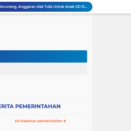
Kinerja Pemkot Depok Tercoreng, Anggaran Alat Tulis Untuk Anak SD Diduga Di Mark Up Hingga 1,1 Miliar Dari Total Anggaran 8,6 Miliar
Kepala SD Advent Bangko Kiri Diduga Korupsi BOS Reguler Anggaran Tahun 2025, DPP TOPAN-RI Minta Klarifikasi pertanggungjawaban
PHMI Desak Transparansi Anggaran Belanja Perlengkapan Bidang SMP Sebesar 29,6 Miliar, Dorong APH Periksa Kepala Dinas Pendidikan Kabupaten Bogor
Disperkimtan Kab. Bekasi Terima Kunjungan DPRD Ķomisi III Kab. Bangka
Elektabilitas Prabowo Anjlok? Bang Iwan GCP: "Londo Ireng, Jangan Bermimpi Ganti Presiden! Bangun dari Tidurmu, Ini Presiden Pilihan Rakyat Indonesia"
Aroma Korupsi, BAKORNAS Soroti Anggaran Dana BOS SMA Negeri 2 Cikarang Utara Sebesar 3,9 Miliar
Jajaran Hankam Pemuda Batak Bersatu Siap Sukseskan Pelantikan DPC Kabupaten Bekasi
Pemilik Yayasan AMC , Rista Saragih, S.Sos Berikan Dukungan Nyata untuk Pelantikan Pengurus Pemuda Batak Bersatu Kabupaten Bekasi
John S.A. Sidabutar Kritik Pernyataan Hotman Paris Soal Penetapan Tersangka Dan Soroti Sikap Terhadap Insan Pers
GERAK Jakarta Dorong Kolaborasi Lintas Sektor Wujudkan Smart Mobility Berkelanjutan
ERITA PEMERINTAHAN
Ke Halaman pemerintahan