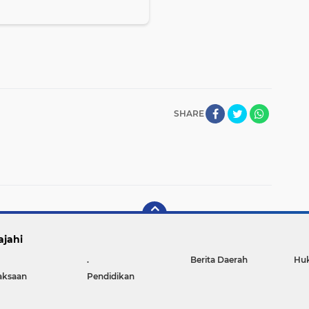
SHARE
ajahi
.
Berita Daerah
Hu
aksaan
Pendidikan