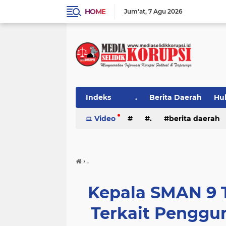
HOME
Jum'at
7 Agu 2026
Indeks
.
Berita Daerah
Hu
Video
.
berita daerah
›
.
Kepala SMAN 9 
Terkait Pengg