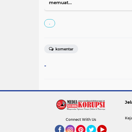
memuat...
.
komentar
-
Jel
Kej
Connect With Us