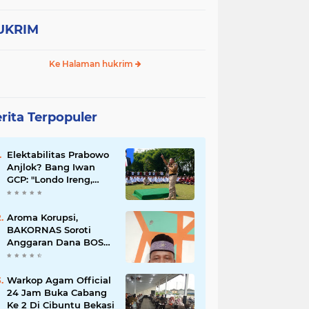
UKRIM
Ke Halaman hukrim
rita Terpopuler
Elektabilitas Prabowo
Anjlok? Bang Iwan
GCP: "Londo Ireng,
Jangan Bermimpi
Ganti Presiden!
Bangun dari Tidurmu,
Aroma Korupsi,
Ini Presiden Pilihan
BAKORNAS Soroti
Rakyat Indonesia"
Anggaran Dana BOS
SMA Negeri 2 Cikarang
Utara Sebesar 3,9
Miliar
Warkop Agam Official
24 Jam Buka Cabang
Ke 2 Di Cibuntu Bekasi